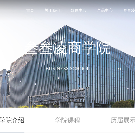
首页
关于我们
媒体中心
产品中心
叁叁凌
叁叁凌商学院
家集涂料研发、生产、销售于一体的现代化高新技术
神，使顾客在感受艺术化产品的同时享受高品质的服
”的宗旨，通过优质产品的高效、鲜明的技术实力，为
ol）是一所大学为培养人才而专门设置的，集涂料研发、生
岩涂料、界面剂、封固胶等装饰辅材。已拥有上万套
专业的技术支持，优质的商品供应，以及全面的市场
泉州市丰泽区泉秀街道成洲社区宝洲街146号成洲 工业
。公司量身订做出适合中国市场的花岗岩涂料、界面
生活方式需求。
的大千世界。
和选择。
诚邀合作伙伴，一起谱写辉煌新篇！。
0688-330。
BUSINESS SCHOOL
学院介绍
学院课程
历届展