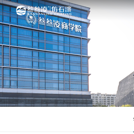
关于我们
媒体中心
产品中心
叁叁凌商学院
案例展示
招商加盟
联系我们
品牌介绍
品牌动态
产品系列
学院介绍
效果展示
招商加盟
联系我们
发展历程
行业新闻
产品推荐
学院课程
泉州叁叁凌新材料科技有限公司，是一
品质行，叁叁凌作为营销服务的核心精
叁叁凌始终奉行“绿色科技，关爱环境
叁叁凌商学院（Business Scho
叁叁凌量身订做出适合中国市场的花岗
加盟叁叁凌仿石漆的品牌，您将会拥有
泉州叁叁凌新材料科技有限公司 地址:
资质荣誉
宣传视频
历届展示
企业，总部设于东亚文化之都——泉州
务所带来的精神回报，满足人们多样的
现代城市增添丰富色彩，营造缤纷绚丽
产、销售于一体的培训机构。
家装案例的应用展示，为大家提供参考
推广。共享成功经验，共创品牌价值！
区21号楼307室 全国统一服务热线:4000-
剂、封固胶等装饰辅材。