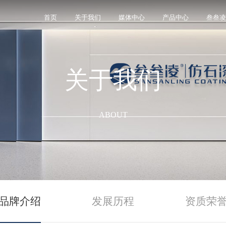
首页
关于我们
媒体中心
产品中心
叁叁凌
关于我们
家集涂料研发、生产、销售于一体的现代化高新技术
神，使顾客在感受艺术化产品的同时享受高品质的服
”的宗旨，通过优质产品的高效、鲜明的技术实力，为
ol）是一所大学为培养人才而专门设置的，集涂料研发、生
岩涂料、界面剂、封固胶等装饰辅材。已拥有上万套
专业的技术支持，优质的商品供应，以及全面的市场
泉州市丰泽区泉秀街道成洲社区宝洲街146号成洲 工业
。公司量身订做出适合中国市场的花岗岩涂料、界面
生活方式需求。
的大千世界。
和选择。
诚邀合作伙伴，一起谱写辉煌新篇！。
0688-330。
ABOUT
品牌介绍
发展历程
资质荣