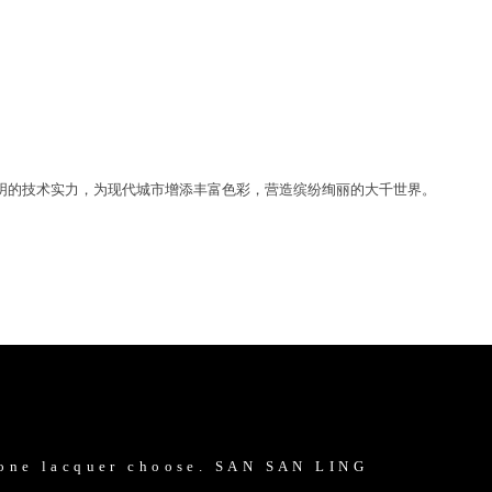
鲜明的技术实力，为现代城市增添丰富色彩，营造缤纷绚丽的大千世界。
tone lacquer choose. SAN SAN LING