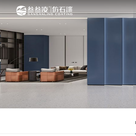
关于我们
媒体中心
产品中心
叁叁凌商学院
案例展示
招商加盟
联系我们
品牌介绍
品牌动态
产品系列
学院介绍
效果展示
招商加盟
联系我们
发展历程
行业新闻
产品推荐
学院课程
泉州叁叁凌新材料科技有限公司，是一
品质行，叁叁凌作为营销服务的核心精
叁叁凌始终奉行“绿色科技，关爱环境
叁叁凌商学院（Business Scho
叁叁凌量身订做出适合中国市场的花岗
加盟叁叁凌仿石漆的品牌，您将会拥有
泉州叁叁凌新材料科技有限公司 地址:
资质荣誉
宣传视频
历届展示
企业，总部设于东亚文化之都——泉州
务所带来的精神回报，满足人们多样的
现代城市增添丰富色彩，营造缤纷绚丽
产、销售于一体的培训机构。
家装案例的应用展示，为大家提供参考
推广。共享成功经验，共创品牌价值！
区21号楼307室 全国统一服务热线:4000-
剂、封固胶等装饰辅材。